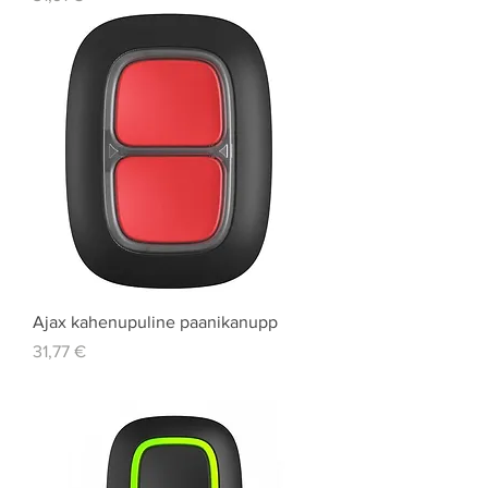
Ajax kahenupuline paanikanupp
Price
31,77 €