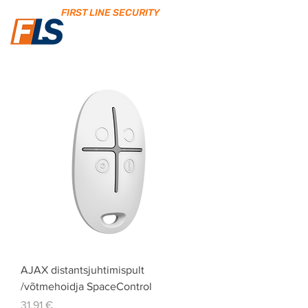
FIRST LINE SECURITY
AJAX distantsjuhtimispult
/võtmehoidja SpaceControl
Price
31,91 €