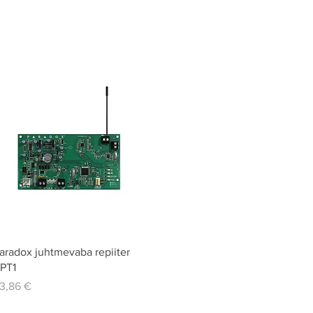
Quick View
aradox juhtmevaba repiiter
PT1
rice
3,86 €