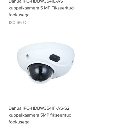
Dahua IPC-HDBW3541E-AS
kuppelkaamera 5 MP Fikseeritud
fookusega
Price
180,96 €
Dahua IPC-HDBW3541F-AS-S2
kuppelkaamera 5MP fikseeritud
fookusega