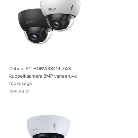
Dahua IPC-HDBW3841R-ZAS
kuppelkaamera 8MP varieeruva
fookusega
Price
395,84 €