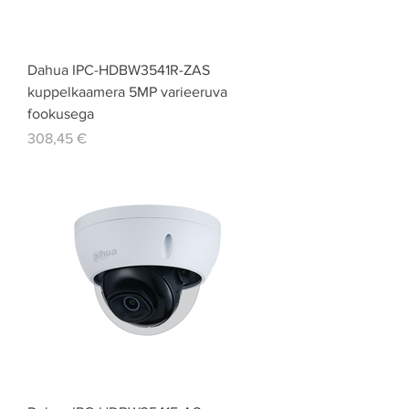
Dahua IPC-HDBW3541R-ZAS
kuppelkaamera 5MP varieeruva
fookusega
Price
308,45 €