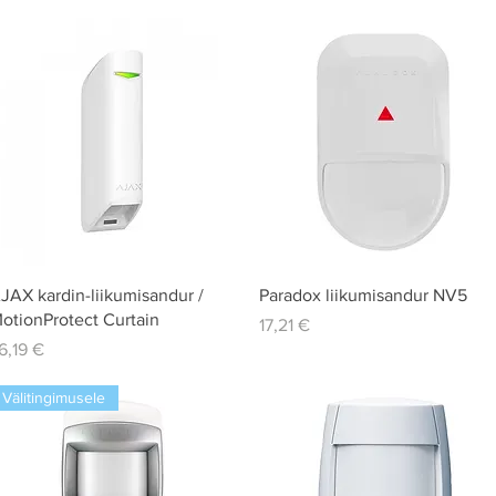
Quick View
Quick View
JAX kardin-liikumisandur /
Paradox liikumisandur NV5
otionProtect Curtain
Price
17,21 €
rice
6,19 €
Välitingimusele