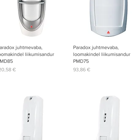
Quick View
Quick View
aradox juhtmevaba,
Paradox juhtmevaba,
oomakindel liikumisandur
loomakindel liikumisandur
MD85
PMD75
rice
Price
20,58 €
93,86 €