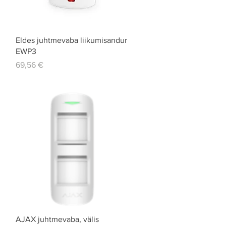
Quick View
Eldes juhtmevaba liikumisandur
EWP3
Price
69,56 €
Quick View
AJAX juhtmevaba, välis