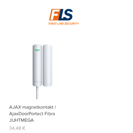
FIRST LINE SECURITY
Quick View
AJAX magnetkontakt /
AjaxDoorPortect Fibra
JUHTMEGA
Price
34,48 €