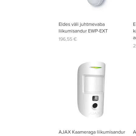
Quick View
Eldes väli juhtmevaba
E
liikumisandur EWP-EXT
k
a
Price
196,55 €
P
2
Quick View
AJAX Kaameraga liikumisandur
A