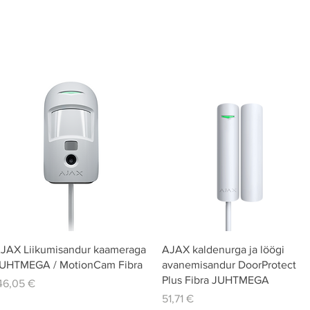
Quick View
Quick View
JAX Liikumisandur kaameraga
AJAX kaldenurga ja löögi
UHTMEGA / MotionCam Fibra
avanemisandur DoorProtect
Plus Fibra JUHTMEGA
rice
46,05 €
Price
51,71 €