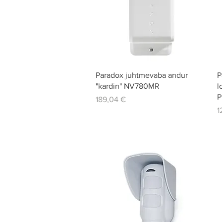
Quick View
Paradox juhtmevaba andur
P
"kardin" NV780MR
l
P
Price
189,04 €
P
1