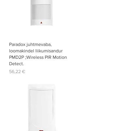
Quick View
Paradox juhtmevaba,
loomakindel liikumisandur
PMD2P ;Wireless PIR Motion
Detect.
Price
56,22 €