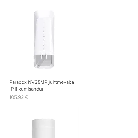
Quick View
Paradox NV35MR juhtmevaba
IP liikumisandur
Price
105,92 €