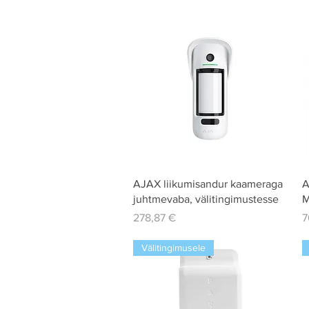
Quick View
AJAX liikumisandur kaameraga
A
juhtmevaba, välitingimustesse
M
Price
P
278,87 €
7
Välitingimusele