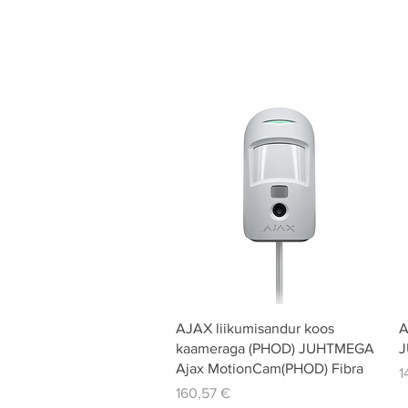
Quick View
AJAX liikumisandur koos
A
kaameraga (PHOD) JUHTMEGA
J
Ajax MotionCam(PHOD) Fibra
P
1
Price
160,57 €