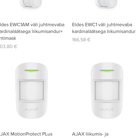
Quick View
Quick View
ldes EWC1AM väli juhtmevaba
Eldes EWC1 väli juhtmevaba
ardinaläätsega liikumisandur+
kardinaläätsega liikumisandur
ntimask
Price
166,58 €
rice
03,80 €
Quick View
Quick View
JAX MotionProtect PLus
AJAX liikumis- ja