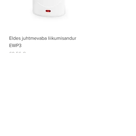
Eldes juhtmevaba liikumisandur
EWP3
Price
69,56 €