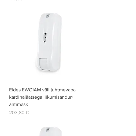
Eldes EWC1AM väli juhtmevaba
kardinaläätsega liikumisandur+
antimask
Price
203,80 €