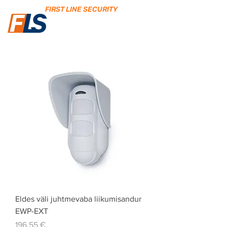
FIRST LINE SECURITY
Eldes väli juhtmevaba liikumisandur
EWP-EXT
Price
196,55 €