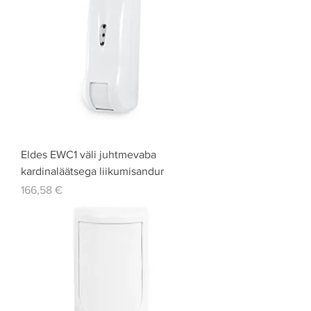
Eldes EWC1 väli juhtmevaba
kardinaläätsega liikumisandur
Price
166,58 €