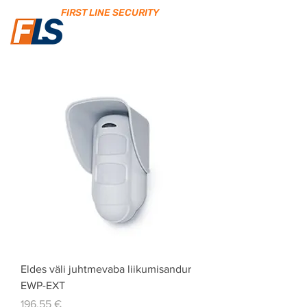
FIRST LINE SECURITY
Eldes väli juhtmevaba liikumisandur
EWP-EXT
Price
196,55 €