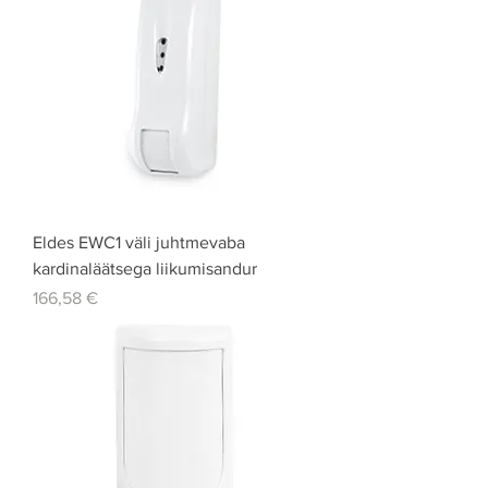
Eldes EWC1 väli juhtmevaba
kardinaläätsega liikumisandur
Price
166,58 €