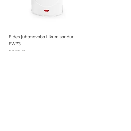
Eldes juhtmevaba liikumisandur
EWP3
Price
69,56 €