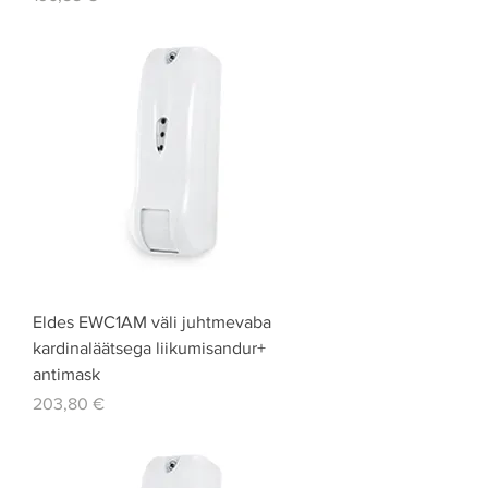
Eldes EWC1AM väli juhtmevaba
kardinaläätsega liikumisandur+
antimask
Price
203,80 €