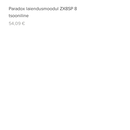
Paradox laiendusmoodul ZX8SP 8
tsooniline
Price
54,09 €
Paradox laiendusmoodul ZX8
Price
91,75 €