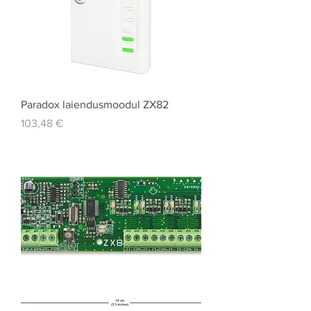
Paradox laiendusmoodul ZX82
Price
103,48 €