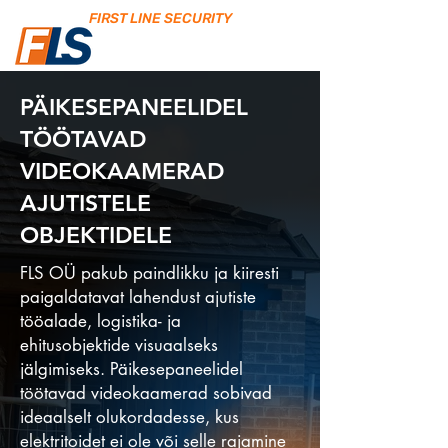
FIRST LINE SECURITY
PÄIKESEPANEELIDEL
TÖÖTAVAD
VIDEOKAAMERAD
AJUTISTELE
OBJEKTIDELE
FLS OÜ pakub paindlikku ja kiiresti
paigaldatavat lahendust ajutiste
tööalade, logistika- ja
ehitusobjektide visuaalseks
jälgimiseks. Päikesepaneelidel
töötavad videokaamerad sobivad
ideaalselt olukordadesse, kus
elektritoidet ei ole või selle rajamine