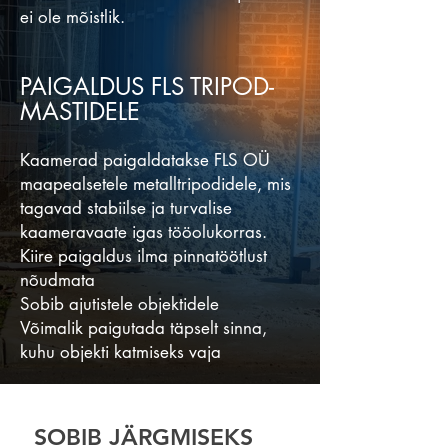
ei ole mõistlik.
PAIGALDUS FLS TRIPOD-
MASTIDELE
Kaamerad paigaldatakse FLS OÜ
maapealsetele metalltripodidele, mis
tagavad stabiilse ja turvalise
kaameravaate igas tööolukorras.
Kiire paigaldus ilma pinnatöötlust
nõudmata
Sobib ajutistele objektidele
Võimalik paigutada täpselt sinna,
kuhu objekti katmiseks vaja
SOBIB JÄRGMISEKS