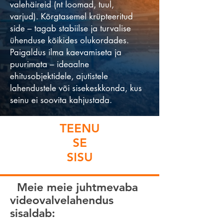
valehäireid (nt loomad, tuul,
varjud). Kõrgtasemel krüpteeritud
side – tagab stabiilse ja turvalise
ühenduse kõikides olukordades.
Paigaldus ilma kaevamiseta ja
puurimata – ideaalne
ehitusobjektidele, ajutistele
lahendustele või sisekeskkonda, kus
seinu ei soovita kahjustada.
TEENU
SE
SISU
Meie meie juhtmevaba
videovalvelahendus
sisaldab: