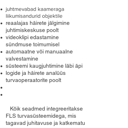
juhtmevabad kaameraga
liikumisandurid objektile
reaalajas häirete jälgimine
juhtimiskeskuse poolt
videoklipi edastamine
sündmuse toimumisel
automaatne või manuaalne
valvestamine
süsteemi kaugjuhtimine läbi äpi
logide ja häirete analüüs
turvaoperaatorite poolt
Kõik seadmed integreeritakse
FLS turvasüsteemidega, mis
tagavad juhitavuse ja katkematu