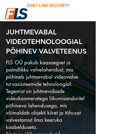
FIRST LINE SECURITY
JUHTMEVABAL
VIDEOTEHNOLOOGIAL
PÕHINEV VALVETEENUS
FLS OÜ pakub kaasaegset ja
paindlikku valvelahendust, mis
põhineb juhtmevabal videovalve
turvasüsteemide tehnoloogial.
Tegemist on juhtmevabade
videokaameratega liikumisanduritel
põhineva lahendusega, mis
võimaldab objekti kiiret ja tõhusat
valvestamist ilma keeruka
kaabelduseta.