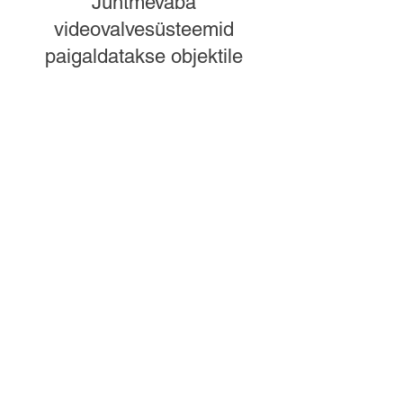
Juhtmevaba
videovalvesüsteemid
paigaldatakse objektile
kiiresti – ühe tööpäeva
jooksul pärast
lepingu sõlmimist. Kõik
paigaldusmeetodid on
mittekahjustavad ja sobivad
nii sise- kui
välitingimustesse.
Välitingimustesse
paigaldatakse kogu
videovalvesüsteem FLS OÜ
kergmetallist tripodidele