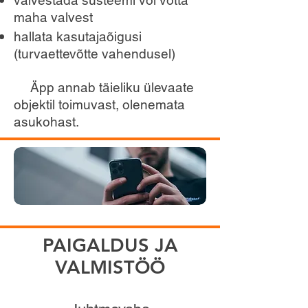
valvestada süsteemi või võtta
maha valvest
hallata kasutajaõigusi
(turvaettevõtte vahendusel)
Äpp annab täieliku ülevaate
objektil toimuvast, olenemata
asukohast.
PAIGALDUS JA
VALMISTÖÖ