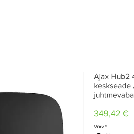
Ajax Hub2 
keskseade /
juhtmevaba
P
349,42 €
Värv
*