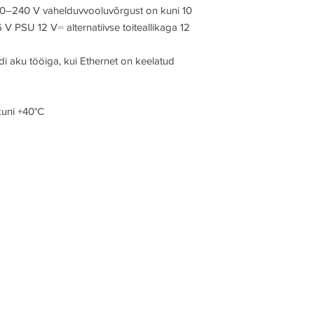
10–240 V vahelduvvooluvõrgust on kuni 10
 6 V PSU 12 V
⎓
alternatiivse toiteallikaga 12
di aku tööiga, kui Ethernet on keelatud
kuni +40°С