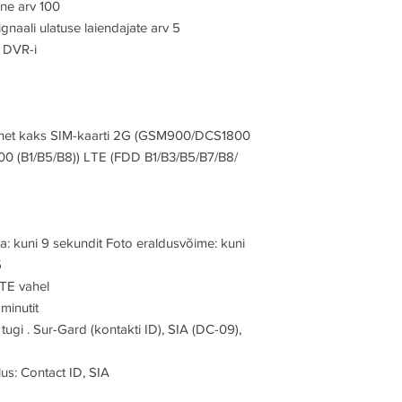
ne arv 100
naali ulatuse laiendajate arv 5
 DVR-i
ernet kaks SIM-kaarti 2G (GSM900/DCS1800
0 (B1/B5/B8)) LTE (FDD B1/B3/B5/B7/B8/
: kuni 9 sekundit Foto eraldusvõime: kuni
5
TE vahel
minutit
ugi . Sur-Gard (kontakti ID), SIA (DC-09),
s: Contact ID, SIA