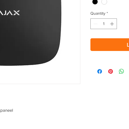
Quantity
*
tpaneel