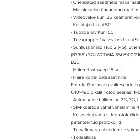
·
Ühendatud seadmete maksimaal
·
Maksimaalne ühendatud raadiosig
·
Videovalve kuni 25 kaamerat või
·
Kasutajaid kuni 50
·
Tubade arv Kuni 50
·
Tuvagruppe / valvealasid kuni 9
·
Suhtluskanalid Hub 2 (4G): Eth
(B3/B8)) 3G (WCDMA 850/900/210
B20
·
Häireedastusaeg 15 sec
·
Häire korral pildi saatmine
Fotode lähetusaeg vaikeseadetega
640×480 pikslit Fotod seerias: 1–
·
Automaatne Lülitumine 2G, 3G, L
·
SIM-kaartide vahel vahetamine 4 
·
Keskseirejaama sideprotokollide t
patenteeritud protokollid.
·
Turvafirmaga ühendumise võimalu
·
Toiteallikas