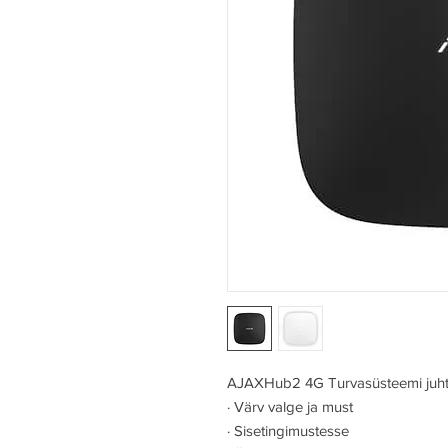
AJAXHub2 4G Turvasüsteemi juh
·
Värv valge ja must
·
Sisetingimustesse