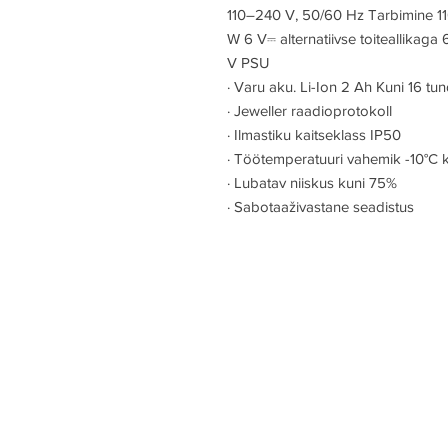
110–240 V, 50/60 Hz Tarbimine 1
W 6 V
⎓
alternatiivse toiteallikaga
V PSU
·
Varu aku. Li-Ion 2 Аh Kuni 16 tun
·
Jeweller raadioprotokoll
·
Ilmastiku kaitseklass IP50
·
Töötemperatuuri vahemik -10°С 
·
Lubatav niiskus kuni 75%
·
Sabotaaživastane seadistus