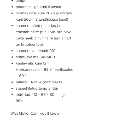
tamper
patarei eluiga kuni 4 aastat
loomakindel kuni 20kg ja kõrgus
kuni 50cm (3 tundlikkuse taset)
kaamera näeb pimedas ja
edastab häire puhul viis pilti pilve
(pilte näeb ainult häire ajal ja nad
on krüpteeritud)
kaamera vaatenurk 90°
eraldusvõime 640×480
kaetav ala: kuni 12m
Horisontaalne – 88,5 ° vertikaalne
– 80 °
patarei CR123A (komplektis)
sisseehitatud temp andur
mõõdud: 110 × 65 × 50 mm ja
86g
With MotionCam, you’ll know