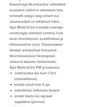
Kaameraga liikumisandur võimaldab
tuvastada olukorra valvatavas toas
koheselt, seega isegi ennem kui
sissemurdjad on tekitanud häire..
Ajax MotionCam tuvastab siseneja-
sissetungija esimesel sammul, kuid
eirab lemmikloomi, tuuletõmbusi ja
kliimaseadme müra. Valvesüsteem
lähetab animeeritud fotoseeria
liikumistuvastuse häiresignaal
olukorra täpseks hindamiseks.
Ajax MotionCam PIR ja kaamera
Juhtmevaba levi kuni 1.7km
(otsenähtavus)
töötab ainult Hub 2-ga
autentimise võltsimise tamper
annab teada kui signaali
segatakse (jammer)