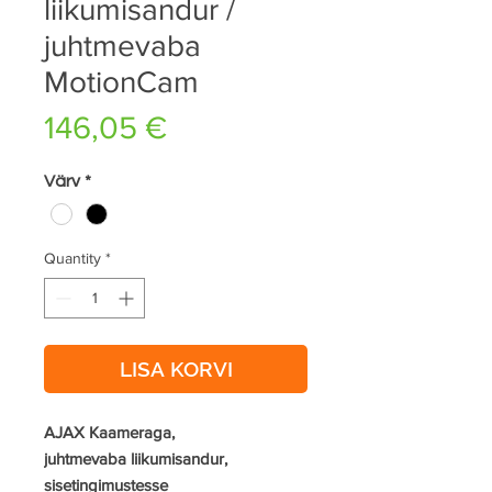
liikumisandur /
juhtmevaba
MotionCam
Price
146,05 €
Värv
*
Quantity
*
LISA KORVI
AJAX Kaameraga,
juhtmevaba liikumisandur,
sisetingimustesse