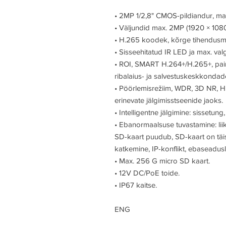
• 2MP 1/2,8" CMOS-pildiandur, mad
• Väljundid max. 2MP (1920 × 108
• H.265 koodek, kõrge tihendusmäär
• Sisseehitatud IR LED ja max. va
• ROI, SMART H.264+/H.265+, pain
ribalaius- ja salvestuskeskkondad
• Pöörlemisrežiim, WDR, 3D NR, H
erinevate jälgimisstseenide jaoks.
• Intelligentne jälgimine: sissetung, 
• Ebanormaalsuse tuvastamine: lii
SD-kaart puudub, SD-kaart on täi
katkemine, IP-konflikt, ebaseadus
• Max. 256 G micro SD kaart.
• 12V DC/PoE toide.
• IP67 kaitse.
ENG