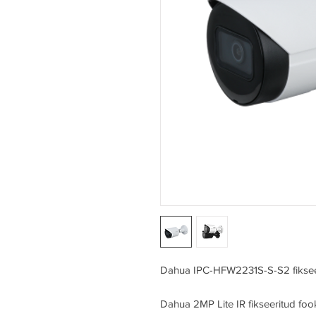
Dahua IPC-HFW2231S-S-S2 fiksee
Dahua 2MP Lite IR fikseeritud fo