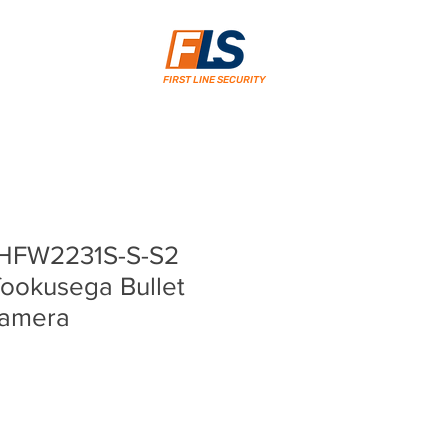
FIRST LINE SECURITY
-HFW2231S-S-S2
 fookusega Bullet
aamera
rice