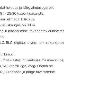
al heledus ja kõrglahutusega pilt.
0) @ 25/30 kaadrit sekundis.
, ülimadal bitikiirus.
lgustuskaugus on 30 m.
dlik kodeerimine, rakendatav erinevates
es.
LC, BLC, digitaalne vesimärk, rakendatav
triikraud.
kumistuvastus, privaatsuse maskeerimine,
s, SD-kaardi viga, võrguühenduse
lik juurdepääs ja pinge tuvastamine.