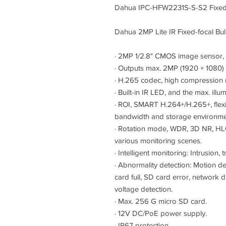
Dahua IPC-HFW2231S-S-S2 Fixed-
Dahua 2MP Lite IR Fixed-focal Bu
·
2MP 1/2.8" CMOS image sensor, l
·
Outputs max. 2MP (1920 × 1080)
·
H.265 codec, high compression rat
·
Built-in IR LED, and the max. illu
·
ROI, SMART H.264+/H.265+, flexib
bandwidth and storage environme
·
Rotation mode, WDR, 3D NR, HLC,
various monitoring scenes.
·
Intelligent monitoring: Intrusion, t
·
Abnormality detection: Motion de
card full, SD card error, network di
voltage detection.
·
Max. 256 G micro SD card.
·
12V DC/PoE power supply.
·
IP67 protection.