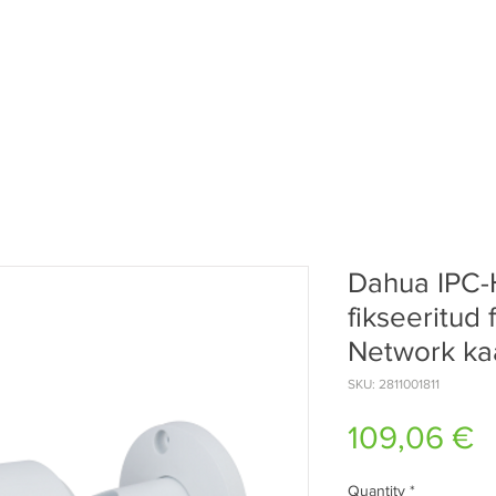
Dahua IPC
fikseeritud
Network k
SKU: 2811001811
P
109,06 €
Quantity
*