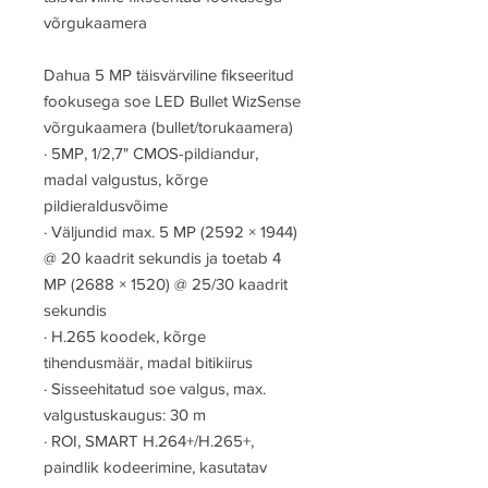
võrgukaamera
Dahua 5 MP täisvärviline fikseeritud
fookusega soe LED Bullet WizSense
võrgukaamera (bullet/torukaamera)
·
5MP, 1/2,7" CMOS-pildiandur,
madal valgustus, kõrge
pildieraldusvõime
·
Väljundid max. 5 MP (2592 × 1944)
@ 20 kaadrit sekundis ja toetab 4
MP (2688 × 1520) @ 25/30 kaadrit
sekundis
·
H.265 koodek, kõrge
tihendusmäär, madal bitikiirus
·
Sisseehitatud soe valgus, max.
valgustuskaugus: 30 m
·
ROI, SMART H.264+/H.265+,
paindlik kodeerimine, kasutatav