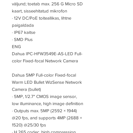
väljund; toetab max. 256 G Micro SD
kaart, sisseehitatud mikrofon
·
12V DC/PoE toiteallikas, lihtne
paigaldada
·
IP67 kaitse
·
SMD Plus
ENG
Dahua IPC-HFW3549E-AS-LED Full-
color Fixed-focal Network Camera
Dahua 5MP Full-color Fixed-focal
Warm LED Bullet WizSense Network
Camera (bullet)
·
5MP, 1/2.7" CMOS image sensor,
low illuminance, high image definition
·
Outputs max. 5MP (2592 × 1944)
@20 fps, and supports 4MP (2688 ×
1520) @25/30 fps
·
H.265 codec, high compression