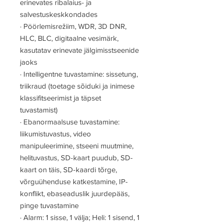
erinevates ribalaius- ja
salvestuskeskkondades
·
Pöörlemisrežiim, WDR, 3D DNR,
HLC, BLC, digitaalne vesimärk,
kasutatav erinevate jälgimisstseenide
jaoks
·
Intelligentne tuvastamine: sissetung,
triikraud (toetage sõiduki ja inimese
klassifitseerimist ja täpset
tuvastamist)
·
Ebanormaalsuse tuvastamine:
liikumistuvastus, video
manipuleerimine, stseeni muutmine,
helituvastus, SD-kaart puudub, SD-
kaart on täis, SD-kaardi tõrge,
võrguühenduse katkestamine, IP-
konflikt, ebaseaduslik juurdepääs,
pinge tuvastamine
·
Alarm: 1 sisse, 1 välja; Heli: 1 sisend, 1