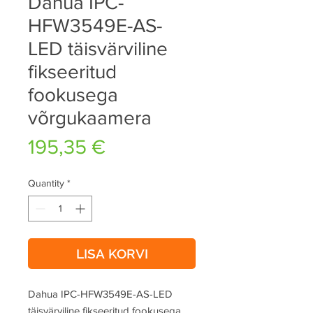
Dahua IPC-
HFW3549E-AS-
LED täisvärviline
fikseeritud
fookusega
võrgukaamera
Price
195,35 €
Quantity
*
LISA KORVI
Dahua IPC-HFW3549E-AS-LED
täisvärviline fikseeritud fookusega