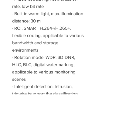
rate, low bit rate
·
Built-in warm light, max. illumination
distance: 30 m
·
ROI, SMART H.264+/H.265+,
flexible coding, applicable to various
bandwidth and storage
environments
·
Rotation mode, WDR, 3D DNR,
HLC, BLC, digital watermarking,
applicable to various monitoring
scenes
·
Intelligent detection: Intrusion,
tripwire (support the classification
and accurate detection of vehicle
and human)
·
Abnormality detection: Motion
detection, video tampering, scene
changing, audio detection, no SD