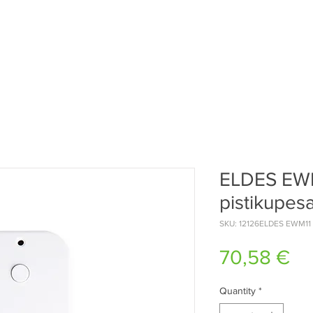
ELDES EW
pistikupes
SKU: 12126ELDES EWM11
Pr
70,58 €
Quantity
*