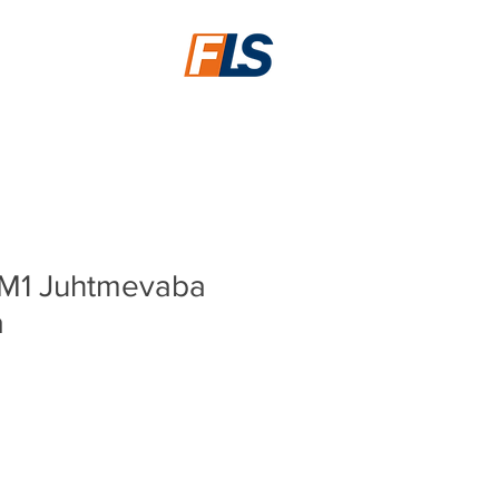
FIRST LINE SECURITY
M1 Juhtmevaba
a
ice