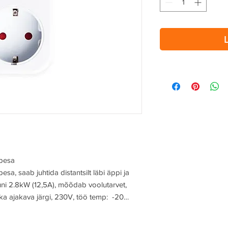
pesa
, saab juhtida distantsilt läbi äppi ja
kuni 2.8kW (12,5A), mõõdab voolutarvet,
 ka ajakava järgi, 230V, töö temp: -20…