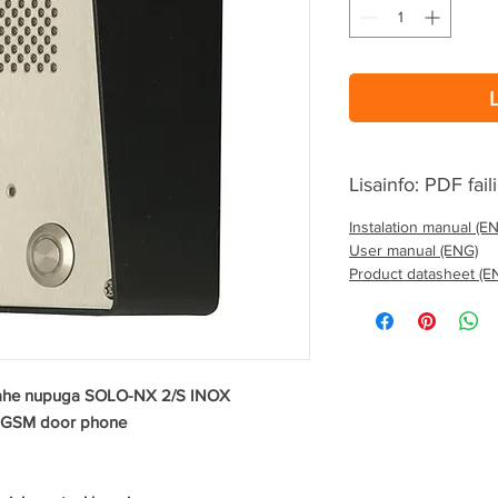
Lisainfo: PDF fail
Instalation manual (E
User manual (ENG)
Product datasheet (E
ahe nupuga SOLO-NX 2/S INOX
 GSM door phone