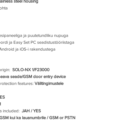
ainless steel housing
ohta
 esipaneeliga ja puutetundliku nupuga
di ja Easy Set PC seadistustööriistaga
Android ja iOS-i rakendustega
origin:
SOLO-NX 1/F23000
ava seade/GSM door entry device
protection features:
Välitingimustele
YES
1
na included:
JAH / YES
GSM kui ka lauanumbrile / GSM or PSTN