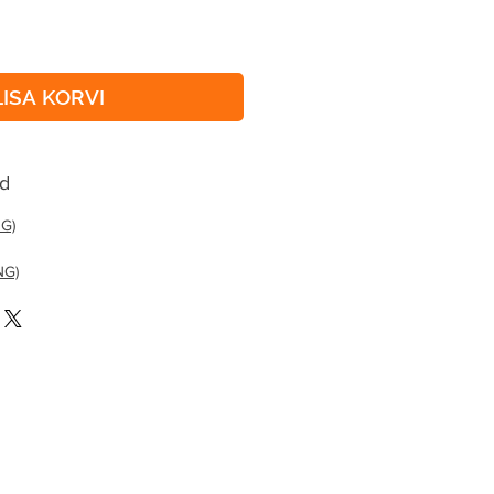
LISA KORVI
id
NG)
NG)