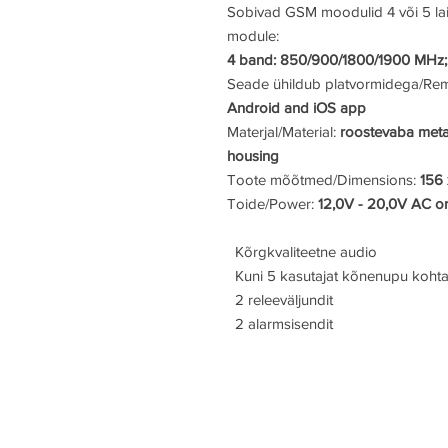
Sobivad GSM moodulid 4 või 5 la
module:
4 band: 850/900/1800/1900 MHz
Seade ühildub platvormidega/R
Android and iOS app
Materjal/Material:
roostevaba metal
housing
Toote mõõtmed/Dimensions:
156 
Toide/Power:
12,0V - 20,0V AC o
Kõrgkvaliteetne audio
Kuni 5 kasutajat kõnenupu koht
2 releeväljundit
2 alarmsisendit