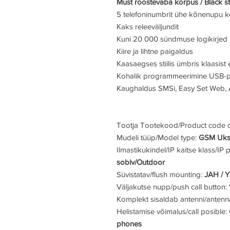
Must roostevaba korpus / Black st
5 telefoninumbrit ühe kõnenupu k
Kaks releeväljundit
Kuni 20 000 sündmuse logikirjed
Kiire ja lihtne paigaldus
Kaasaegses stiilis ümbris klaasist
Kohalik programmeerimine USB-por
Kaughaldus SMSi, Easy Set Web, 
Tootja Tootekood/Product code 
Mudeli tüüp/Model type:
GSM Ukse
Ilmastikukindel/IP kaitse klass/IP 
sobiv/Outdoor
Süvistatav/flush mounting:
JAH / 
Väljakutse nupp/push call button:
Komplekt sisaldab antenni/anten
Helistamise võimalus/call posible:
phones