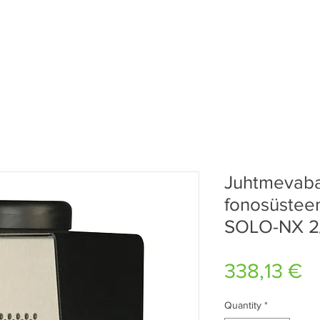
Juhtmevab
fonosüstee
SOLO-NX 2
Pr
338,13 €
Quantity
*