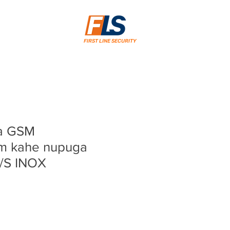
FIRST LINE SECURITY
a GSM
m kahe nupuga
/S INOX
ice