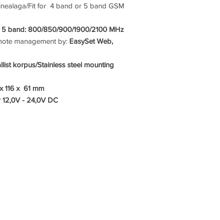
inealaga/Fit for 4 band or 5 band GSM
; 5 band: 800/850/900/1900/2100 MHz
emote management by:
EasySet Web,
list korpus/Stainless steel mounting
x 116 x 61 mm
r 12,0V - 24,0V DC
a