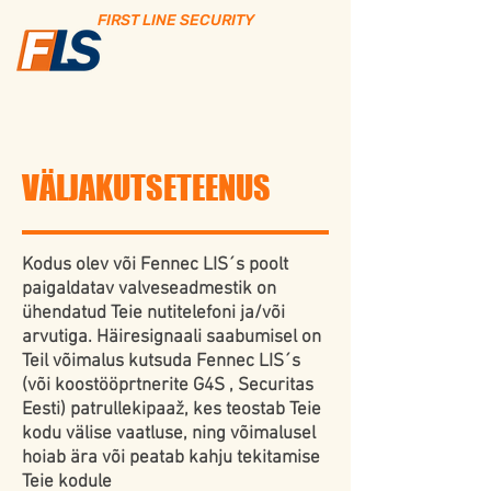
FIRST LINE SECURITY
VÄLJAKUTSETEENUS
Kodus olev või Fennec LIS´s poolt
paigaldatav valveseadmestik on
ühendatud Teie nutitelefoni ja/või
arvutiga. Häiresignaali saabumisel on
Teil võimalus kutsuda Fennec LIS´s
(või koostööprtnerite G4S , Securitas
Eesti) patrullekipaaž, kes teostab Teie
kodu välise vaatluse, ning võimalusel
hoiab ära või peatab kahju tekitamise
Teie kodule