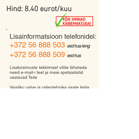
Hind: 8.40 eurot/kuu
Lisainformatsioon telefonidel:
+372 56 888 503
est/rus/eng
+372 56 888 509
est/rus
Lisaküsimuste tekkimisel võite lähetada
need e-mail-i teel ja meie spetsialistid
vastavad Teile
Vajaliku valve ja videotehnika saate leida
siit
"komplektid"
FIRST LINE SECURITY
KONTAKT