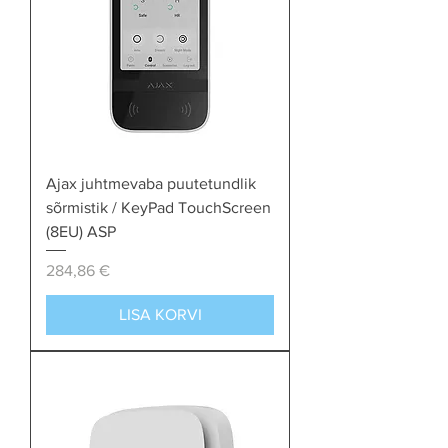
Ajax juhtmevaba puutetundlik
sõrmistik / KeyPad TouchScreen
(8EU) ASP
Price
284,86 €
LISA KORVI