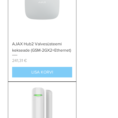
AJAX Hub2 Valvesüsteemi
kekseade (GSM-2GX2+Ethernet)
Price
241,31 €
LISA KORVI