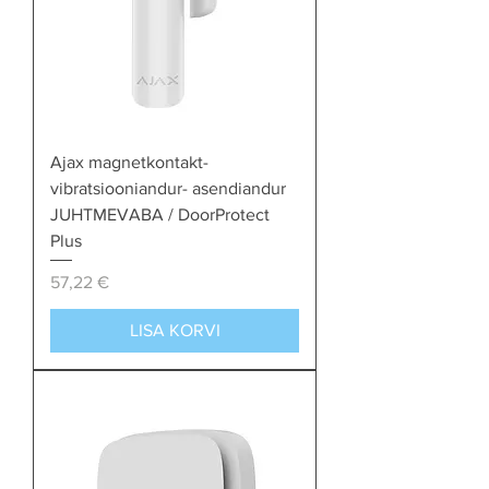
Ajax magnetkontakt-
vibratsiooniandur- asendiandur
JUHTMEVABA / DoorProtect
Plus
Price
57,22 €
LISA KORVI