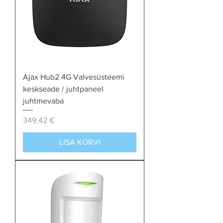
Ajax Hub2 4G Valvesüsteemi
keskseade / juhtpaneel
juhtmevaba
Price
349,42 €
LISA KORVI