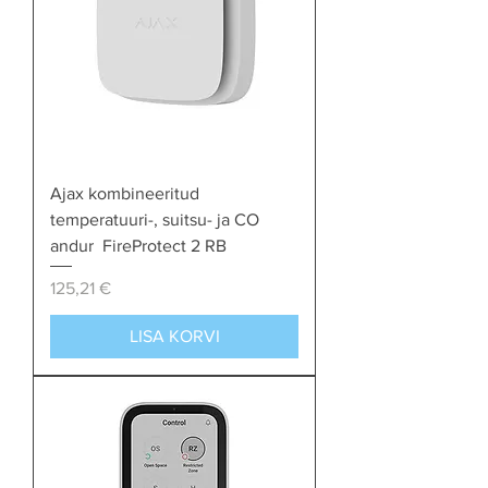
Ajax kombineeritud
temperatuuri-, suitsu- ja CO
andur FireProtect 2 RB
Price
125,21 €
LISA KORVI