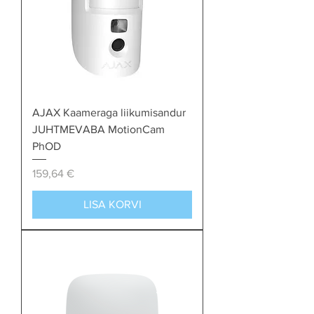
AJAX Kaameraga liikumisandur
JUHTMEVABA MotionCam
PhOD
Price
159,64 €
LISA KORVI